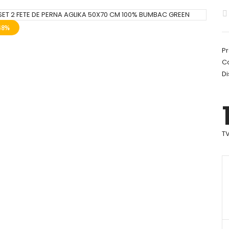
48%
Pr
C
Di
TV