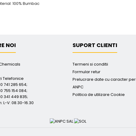
terial: 100% Bumbac
E NOI
SUPORT CLIENTI
Chemicals
Termeni si conditii
Formular retur
 Telefonice
Prelucrare date cu caracter pe
0 741 285 654;
ANPC
0 755 154 084;
Politica de utilizare Cookie
40 341 449 835;
 L-V: 08.30-16.30