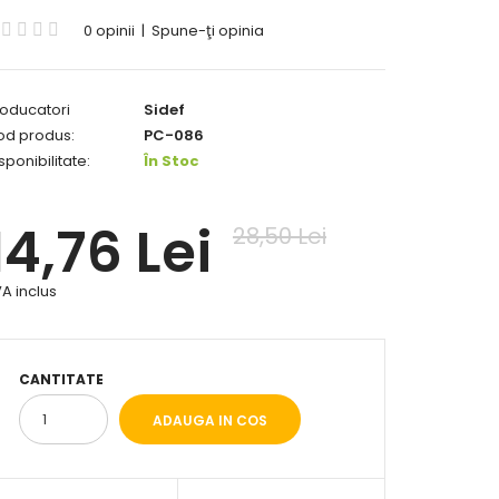
0 opinii
|
Spune-ţi opinia
oducatori
Sidef
od produs:
PC-086
sponibilitate:
În Stoc
14,76 Lei
28,50 Lei
A inclus
CANTITATE