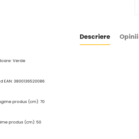
Descriere
Opinii
loare: Verde
d EAN: 3800136520086
ngime produs (cm): 70
time produs (cm): 50