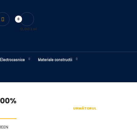
0
0,00 Lei
Electrocasnice
Materiale constructii
100%
URMĂTORUL
REEN