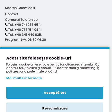
Search Chemicals
Contact
Comenzi Telefonice
Tel: +40 741 285 654;
Tel: +40 755 154 084;
Tel: +40 341 449 835;
Program: L-V: 08.30-16.30
SUPORT CLIENTI
Acest site folosește cookie-uri
Folosim cookie-uri esențiale pentru funcționarea site-ului. Cu
acordul tău, folosim și cookie-uri de statistică și marketing. Îți
Termeni si conditii
poți gestiona preferințele oricând.
Formular retur
Mai multe informații
Prelucrare date cu caracter personal
ANPC
Acceptă tot
Politica de utilizare Cookie
Personalizare