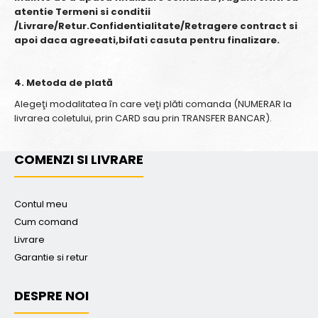
atentie Termeni si conditii
/Livrare/Retur.Confidentialitate/Retragere contract si
apoi daca agreeati,bifati casuta pentru finalizare.
4. Metoda de plată
Alegeţi modalitatea în care veţi plăti comanda (NUMERAR la
livrarea coletului, prin CARD sau prin TRANSFER BANCAR).
COMENZI SI LIVRARE
Contul meu
Cum comand
Livrare
Garantie si retur
DESPRE NOI