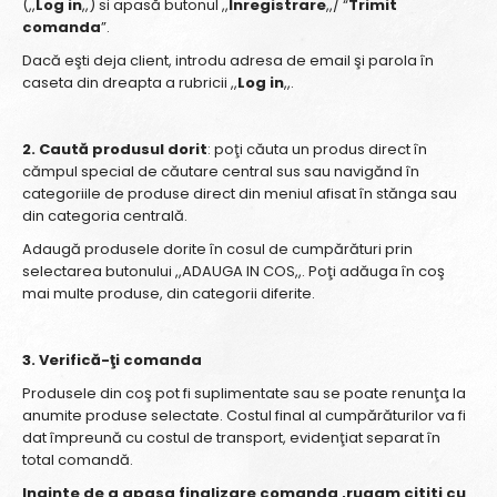
(,,
Log in
,,) si apasă butonul ,,
Inregistrare
,,/ “
Trimit
comanda
”.
Dacă eşti deja client, introdu adresa de email şi parola în
caseta din dreapta a rubricii ,,
Log in
,,.
2. Caută produsul dorit
: poţi căuta un produs direct în
cămpul special de căutare central sus sau navigănd în
categoriile de produse direct din meniul afisat în stănga sau
din categoria centrală.
Adaugă produsele dorite în cosul de cumpărături prin
selectarea butonului ,,ADAUGA IN COS,,. Poţi adăuga în coş
mai multe produse, din categorii diferite.
3. Verifică-ţi comanda
Produsele din coş pot fi suplimentate sau se poate renunţa la
anumite produse selectate. Costul final al cumpărăturilor va fi
dat împreună cu costul de transport, evidenţiat separat în
total comandă.
Inainte de a apasa finalizare comanda ,rugam cititi cu