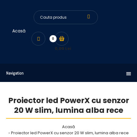
Acasă
0
0,00 Lei
Navigation
Proiector led PowerX cu senzor
20 W slim, lumina alba rece
Acasă
Proiector led PowerX cu senzor 20 W slim, lumina alba rece