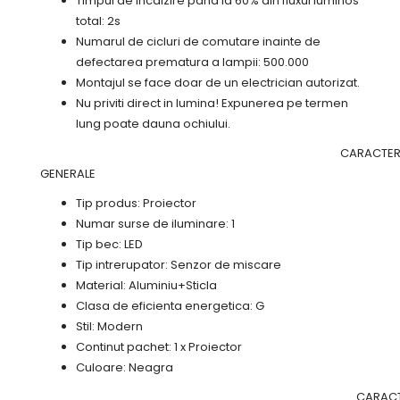
Timpul de incalzire pana la 60% din fluxul luminos
total: 2s
Numarul de cicluri de comutare inainte de
defectarea prematura a lampii: 500.000
Montajul se face doar de un electrician autorizat.
Nu priviti direct in lumina! Expunerea pe termen
lung poate dauna ochiului.
CARACTERISTI
GENERALE
Tip produs: Proiector
Numar surse de iluminare: 1
Tip bec: LED
Tip intrerupator: Senzor de miscare
Material: Aluminiu+Sticla
Clasa de eficienta energetica: G
Stil: Modern
Continut pachet: 1 x Proiector
Culoare: Neagra
CARACTERISTI