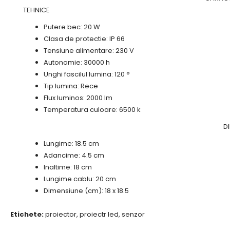
TEHNICE
Putere bec: 20 W
Clasa de protectie: IP 66
Tensiune alimentare: 230 V
Autonomie: 30000 h
Unghi fascilul lumina: 120 °
Tip lumina: Rece
Flux luminos: 2000 lm
Temperatura culoare: 6500 k
DIMENSIU
Lungime: 18.5 cm
Adancime: 4.5 cm
Inaltime: 18 cm
Lungime cablu: 20 cm
Dimensiune (cm): 18 x 18.5
Etichete:
proiector
,
proiectr led
,
senzor