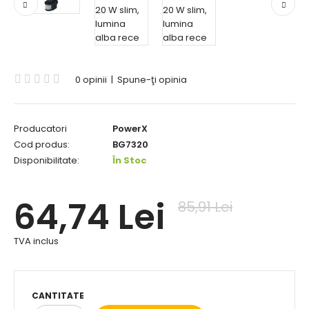
0 opinii
|
Spune-ţi opinia
Producatori
PowerX
Cod produs:
BG7320
Disponibilitate:
În Stoc
64,74 Lei
85,91 Lei
TVA inclus
CANTITATE