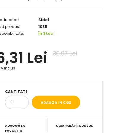
oducatori
Sidef
od produs:
1035
sponibilitate:
În Stoc
6,31 Lei
30,97 Lei
A inclus
CANTITATE
ADAUGĂ LA
COMPARĂ PRODUSUL
FAVORITE