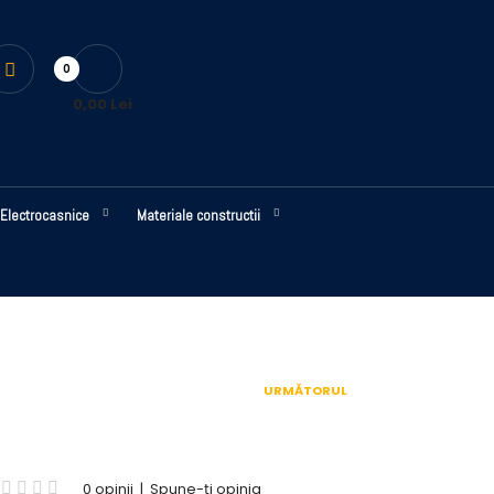
0
0,00 Lei
Electrocasnice
Materiale constructii
URMĂTORUL
0 opinii
|
Spune-ţi opinia