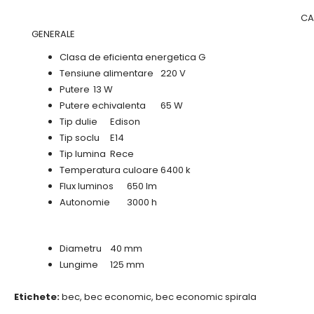
CA
GENERALE
Clasa de eficienta energetica G
Tensiune alimentare
220 V
Putere
13 W
Putere echivalenta
65 W
Tip dulie
Edison
Tip soclu
E14
Tip lumina
Rece
Temperatura culoare
6400 k
Flux luminos
650 lm
Autonomie
3000 h
Diametru
40 mm
Lungime
125 mm
Etichete:
bec
,
bec economic
,
bec economic spirala