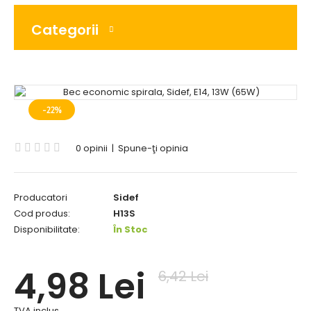
Categorii
-22%
0 opinii
|
Spune-ţi opinia
Producatori
Sidef
Cod produs:
H13S
Disponibilitate:
În Stoc
4,98 Lei
6,42 Lei
TVA inclus