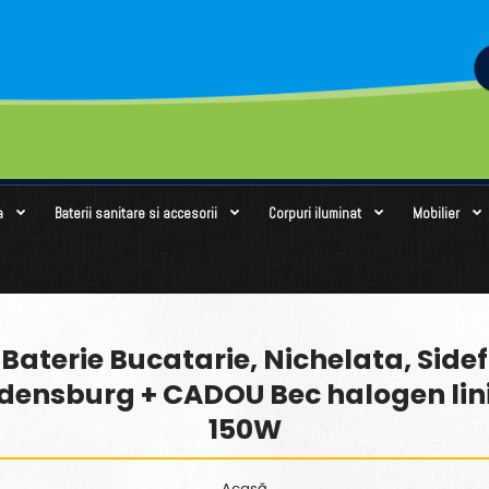
a
Baterii sanitare si accesorii
Corpuri iluminat
Mobilier
Baterie Bucatarie, Nichelata, Sidef
densburg + CADOU Bec halogen lin
150W
Acasă