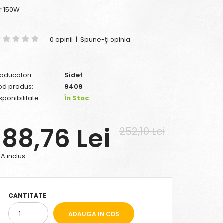
r 150W
0 opinii
|
Spune-ţi opinia
oducatori
Sidef
od produs:
9409
sponibilitate:
În Stoc
188,76 Lei
252,10 Lei
A inclus
CANTITATE