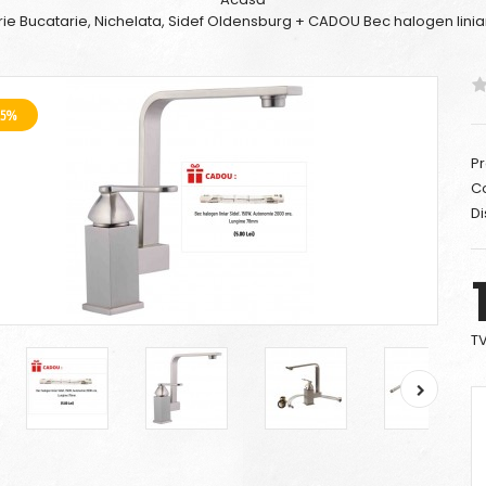
rie Bucatarie, Nichelata, Sidef Oldensburg + CADOU Bec halogen linia
25%
Pr
C
Di
TV