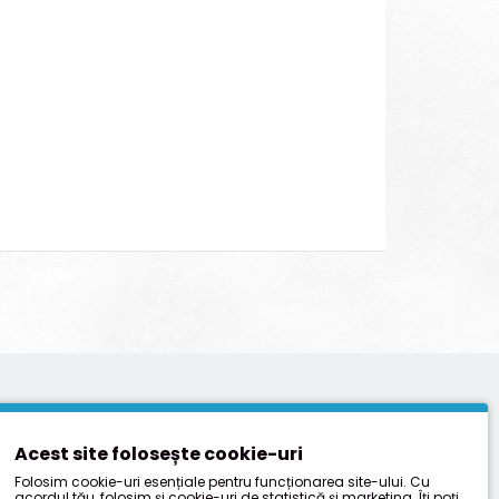
Acest site folosește cookie-uri
Folosim cookie-uri esențiale pentru funcționarea site-ului. Cu
acordul tău, folosim și cookie-uri de statistică și marketing. Îți poți