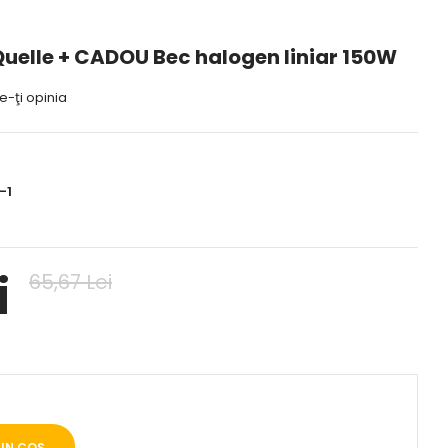
Quelle + CADOU Bec halogen liniar 150W
-ţi opinia
-1
i
65,67 Lei