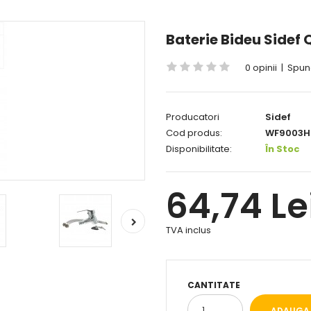
Baterie Bideu Sidef 
0 opinii
|
Spune
Producatori
Sidef
Cod produs:
WF9003H
Disponibilitate:
În Stoc
64,74 Le
TVA inclus
CANTITATE