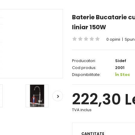
Baterie Bucatarie c
liniar 150W
0 opinii
|
Spune
Producatori
Sidef
Cod produs:
2001
Disponibilitate:
În Stoc
222,30 L
TVA inclus
CANTITATE