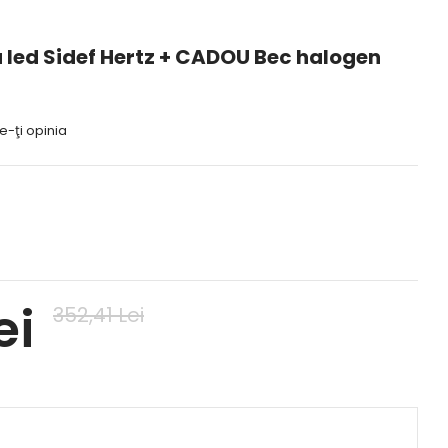
u led Sidef Hertz + CADOU Bec halogen
-ţi opinia
ei
352,41 Lei