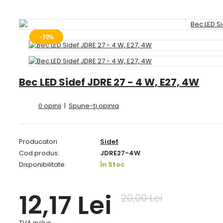
-39%
Bec LED Sidef JDRE 27 - 4 W, E27, 4W
0 opinii
|
Spune-ţi opinia
Producatori
Sidef
Cod produs:
JDRE27-4W
Disponibilitate:
În Stoc
12,17 Lei
20,00 Lei
TVA inclus