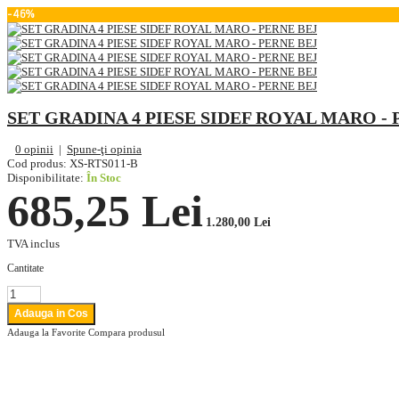
-46%
SET GRADINA 4 PIESE SIDEF ROYAL MARO - 
0 opinii
|
Spune-ţi opinia
Cod produs:
XS-RTS011-B
Disponibilitate:
În Stoc
685,25 Lei
1.280,00 Lei
TVA inclus
Cantitate
Adauga la Favorite
Compara produsul