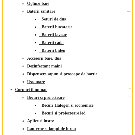
Oglinzi baie
+
-
Baterii sanitare
Seturi de dus
Baterii bucatarie
Baterii lavoar
Baterii cada
Baterii bideu
Accesorii baie, dus
Dezinfectant maini
Dispensere sapun si prosoape de hartie
Uscatoare
+
-
Corpuri iluminat
+
-
Becuri si proiectoare
Becuri Halogen si economice
Becuri si proiectoare led
Aplice si lustre
Lanterne si lampi de birou