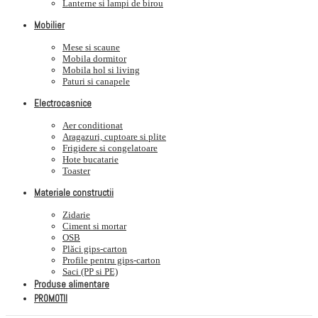
Lanterne si lampi de birou
Mobilier
Mese si scaune
Mobila dormitor
Mobila hol si living
Paturi si canapele
Electrocasnice
Aer conditionat
Aragazuri, cuptoare si plite
Frigidere si congelatoare
Hote bucatarie
Toaster
Materiale constructii
Zidarie
Ciment si mortar
OSB
Plăci gips-carton
Profile pentru gips-carton
Saci (PP si PE)
Produse alimentare
PROMOTII