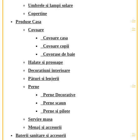
Umbrele si lampi solare
Copertine
+
-
Produse Casa
+
-
Covoare
Covoare casa
Covoare copii
Covorase de baie
Halate si prosoape
Decoratiuni interioare
Pături si lenjerii
+
-
Perne
Perne Decorative
Perne scaun
Perne si pilote
Servire masa
Menaj si accesorii
+
-
Baterii sanitare si accesorii