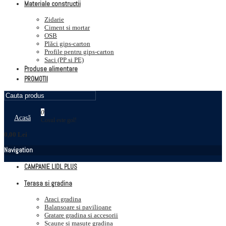
Materiale constructii
Zidarie
Ciment si mortar
OSB
Plăci gips-carton
Profile pentru gips-carton
Saci (PP si PE)
Produse alimentare
PROMOTII
0
Acasă
Cosul este gol!
0,00 Lei
Navigation
CAMPANIE LIDL PLUS
Terasa si gradina
Araci gradina
Balansoare si pavilioane
Gratare gradina si accesorii
Scaune si masute gradina