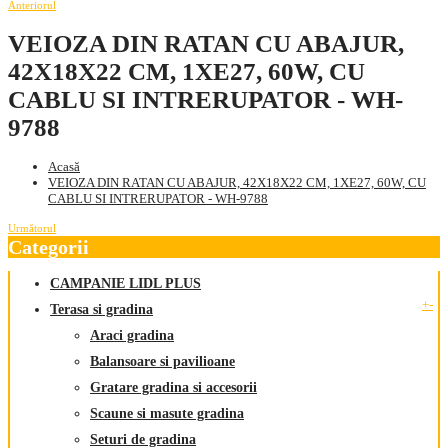
Anteriorul
VEIOZA DIN RATAN CU ABAJUR,
42X18X22 CM, 1XE27, 60W, CU
CABLU SI INTRERUPATOR - WH-
9788
Acasă
VEIOZA DIN RATAN CU ABAJUR, 42X18X22 CM, 1XE27, 60W, CU
CABLU SI INTRERUPATOR - WH-9788
Următorul
Categorii
CAMPANIE LIDL PLUS
+
-
Terasa si gradina
Araci gradina
Balansoare si pavilioane
Gratare gradina si accesorii
Scaune si masute gradina
Seturi de gradina