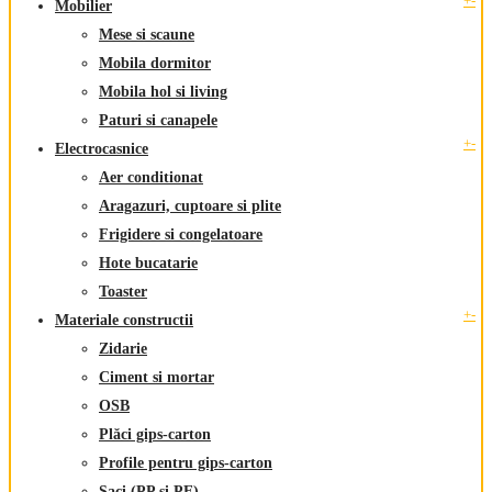
+
-
Mobilier
Mese si scaune
Mobila dormitor
Mobila hol si living
Paturi si canapele
+
-
Electrocasnice
Aer conditionat
Aragazuri, cuptoare si plite
Frigidere si congelatoare
Hote bucatarie
Toaster
+
-
Materiale constructii
Zidarie
Ciment si mortar
OSB
Plăci gips-carton
Profile pentru gips-carton
Saci (PP si PE)