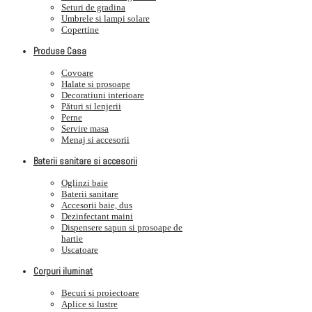
Seturi de gradina
Umbrele si lampi solare
Copertine
Produse Casa
Covoare
Halate si prosoape
Decoratiuni interioare
Pături si lenjerii
Perne
Servire masa
Menaj si accesorii
Baterii sanitare si accesorii
Oglinzi baie
Baterii sanitare
Accesorii baie, dus
Dezinfectant maini
Dispensere sapun si prosoape de
hartie
Uscatoare
Corpuri iluminat
Becuri si proiectoare
Aplice si lustre