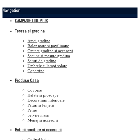
Navigation
CAMPANIE LIDL PLUS
Terasa si gradina
Araci gradina
Balansoare si pavilioane
Gratare gradina si accesorii
Scaune si masute gradina
Seturi de gradina
Umbrele si lampi solare
Copertine
Produse Casa
Covoare
Halate si prosoape
Decoratiuni interioare
Pături si lenjerii
Perne
Servire masa
Menaj si accesorii
Baterii sanitare si accesorii
Oglinzi baie