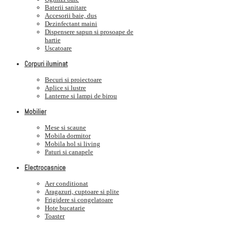
Baterii sanitare
Accesorii baie, dus
Dezinfectant maini
Dispensere sapun si prosoape de
hartie
Uscatoare
Corpuri iluminat
Becuri si proiectoare
Aplice si lustre
Lanterne si lampi de birou
Mobilier
Mese si scaune
Mobila dormitor
Mobila hol si living
Paturi si canapele
Electrocasnice
Aer conditionat
Aragazuri, cuptoare si plite
Frigidere si congelatoare
Hote bucatarie
Toaster