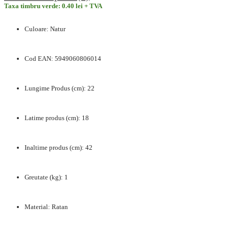
Taxa timbru verde: 0.40 lei + TVA
Culoare: Natur
Cod EAN: 5949060806014
Lungime Produs (cm): 22
Latime produs (cm): 18
Inaltime produs (cm): 42
Greutate (kg): 1
Material: Ratan